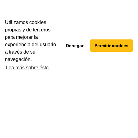
BELUCK
Utilizamos cookies
INDEFINIDO
propias y de terceros
para mejorar la
experiencia del usuario
Denegar
Permitir cookies
a través de su
navegación.
Lea más sobre ésto.
ersona para ocupar la posición de
ciación referente ubicada en Oviedo. La
e a las tareas básicas administrativas,
iales.
BELUCK