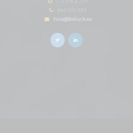
L-V 10h a 20h
644 033 983
hola@beluck.es