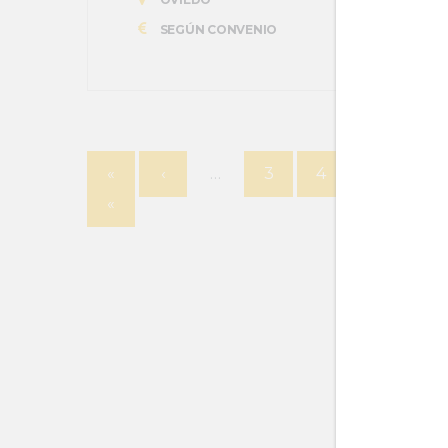
SEGÚN CONVENIO
«
‹
…
3
4
5
6
«