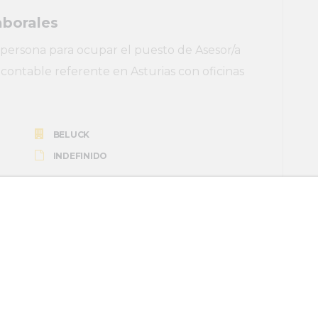
aborales
ersona para ocupar el puesto de Asesor/a
y contable referente en Asturias con oficinas
BELUCK
INDEFINIDO
oftware
Técnico/a de Proyectos para una empresa