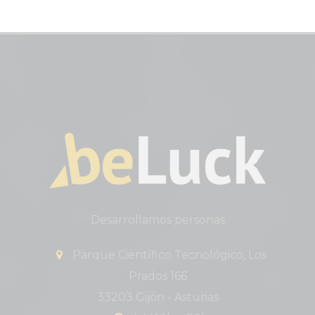
Desarrollamos personas
Parque Científico Tecnológico, Los
Prados 166
33203 Gijón - Asturias