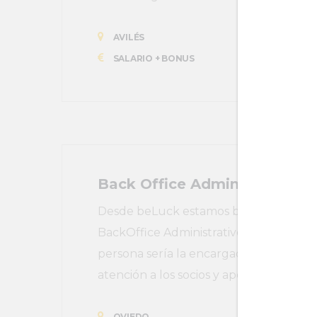
AVILÉS
SALARIO + BONUS
Back Office Administrativo
Desde beLuck estamos buscando una p
BackOffice Administrativo para una aso
persona sería la encargada de dar soport
atención a los socios y apoyo a redes soc
OVIEDO