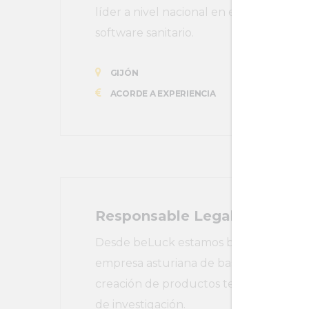
líder a nivel nacional en el desarroll
software sanitario.
GIJÓN
ACORDE A EXPERIENCIA
Responsable Legal y de IP
Desde beLuck estamos buscando un/a 
empresa asturiana de base tecnológica 
creación de productos tecnológicos, de
de investigación.