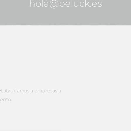
hola@beluck.es
H. Ayudamos a empresas a
lento.