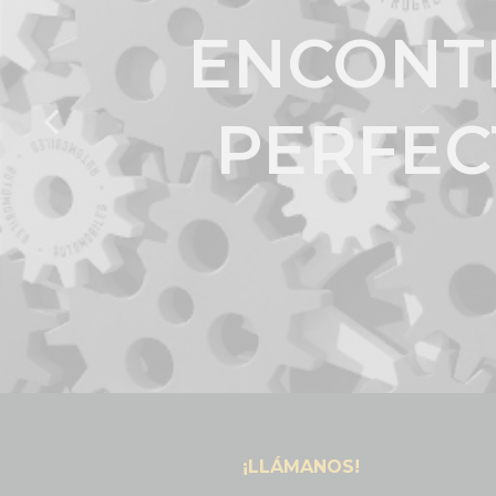
ENCONT
PERFEC
¡LLÁMANOS!