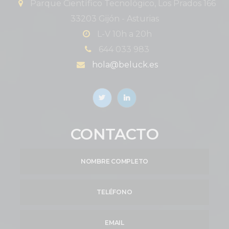
Parque Científico Tecnológico, Los Prados 166
33203 Gijón - Asturias
L-V 10h a 20h
644 033 983
hola@beluck.es
CONTACTO