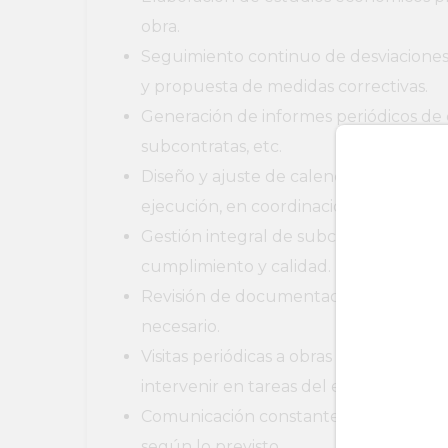
obra.
Seguimiento continuo de desviaciones
y propuesta de medidas correctivas.
Generación de informes periódicos de 
subcontratas, etc.
Diseño y ajuste de calendarios de obra 
ejecución, en coordinación con el equi
Gestión integral de subcontratas desde
cumplimiento y calidad.
Revisión de documentación técnica par
necesario.
Visitas periódicas a obras para evaluar 
intervenir en tareas del encargado de 
Comunicación constante con encargado
según lo previsto.