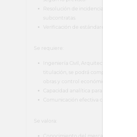
Resolución de incidencias no operativ
subcontratas.
Verificación de estándares de calidad 
Se requiere:
Ingeniería Civil, Arquitectura Técnica 
titulación, se podrá compensar con ex
obras y control económico en el sector
Capacidad analítica para optimizar recu
Comunicación efectiva con equipos mul
Se valora:
Conocimiento del mercado de construcc