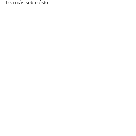
Lea más sobre ésto.
n crecimiento y muy buen ambiente laboral
BELUCK
INDEFINIDO