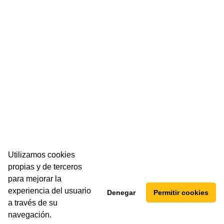
as como retrasos en suministros o cambios en
acordados con clientes y normativas internas.
o afín, pero en caso de no disponer de
periencia demostrable (+5 años) en gestión de
 de la construcción.
rsos y anticipar riesgos.
Utilizamos cookies
tidisciplinares.
propias y de terceros
para mejorar la
experiencia del usuario
Denegar
Permitir cookies
a través de su
navegación.
ión en Asturias y normativa local.