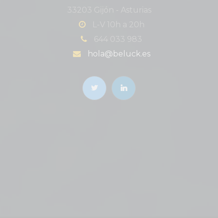
33203 Gijón - Asturias
L-V 10h a 20h
644 033 983
hola@beluck.es