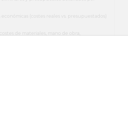
 económicas (costes reales vs. presupuestados)
costes de materiales, mano de obra,
con hitos críticos, entregas y fases de
po técnico y subcontratistas.
 la selección, contratación, seguimiento de
a garantizar viabilidad y el cumplimiento
progreso, calidad y alineación con plazos (sin
obra).
s de obra para asegurar que la ejecución va