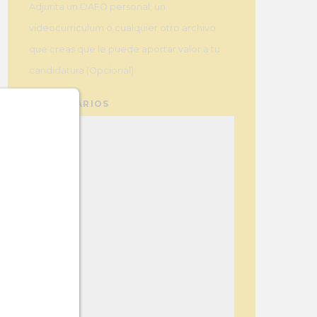
Adjunta un DAFO personal, un
videocurriculum o cualquier otro archivo
que creas que le puede aportar valor a tu
candidatura (Opcional)
COMENTARIOS