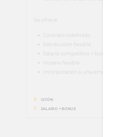
Se ofrece:
Contrato indefinido
Retribución flexible
Salario competitivo + bonus
Horario flexible
Incorporación a una empresa con gra
GIJÓN
SALARIO + BONUS