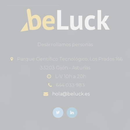
Desarrollamos personas
Parque Científico Tecnológico, Los Prados 166
33203 Gijón - Asturias
L-V 10h a 20h
644 033 983
hola@beluck.es