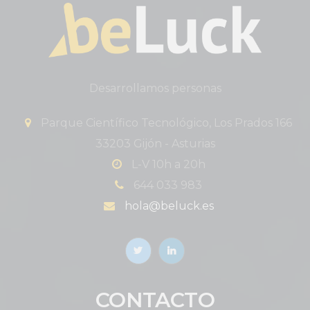
Desarrollamos personas
Parque Científico Tecnológico, Los Prados 166
33203 Gijón - Asturias
L-V 10h a 20h
644 033 983
hola@beluck.es
CONTACTO