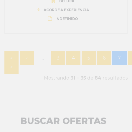
BELUCK
ACORDE A EXPERIENCIA
INDEFINIDO
«
‹
…
3
4
5
6
7
«
Mostrando
31 - 35
de
84
resultados
BUSCAR OFERTAS