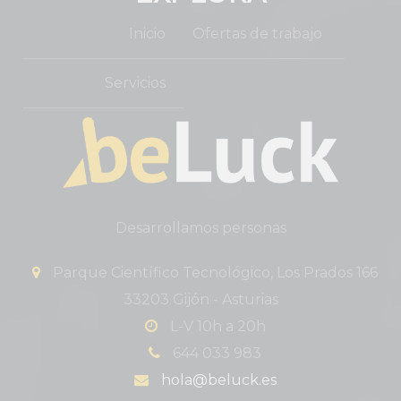
Inicio
Ofertas de trabajo
Servicios
Desarrollamos personas
Parque Científico Tecnológico, Los Prados 166
33203 Gijón - Asturias
L-V 10h a 20h
644 033 983
hola@beluck.es