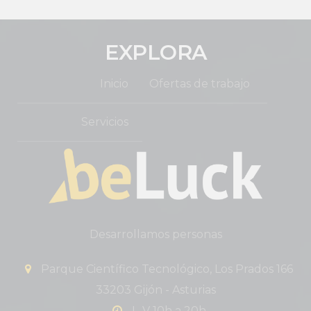
EXPLORA
Inicio
Ofertas de trabajo
Servicios
Desarrollamos personas
Parque Científico Tecnológico, Los Prados 166
33203 Gijón - Asturias
L-V 10h a 20h