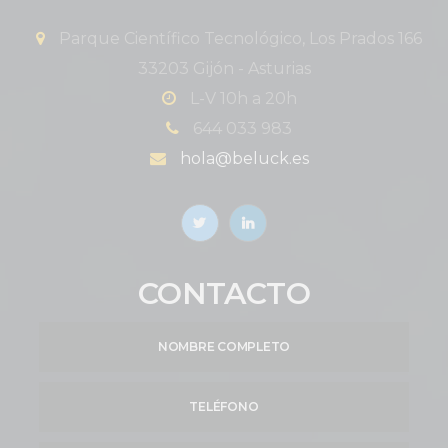
Parque Científico Tecnológico, Los Prados 166
33203 Gijón - Asturias
L-V 10h a 20h
644 033 983
hola@beluck.es
CONTACTO