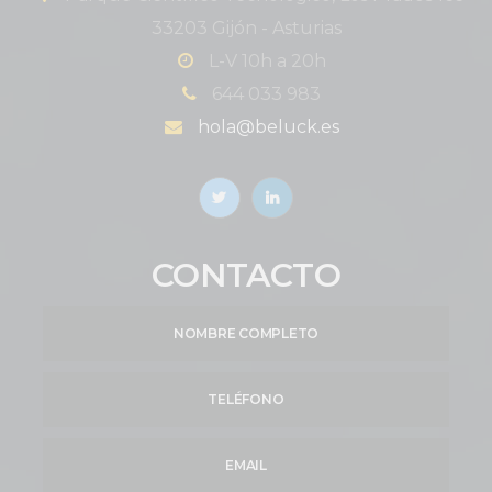
33203 Gijón - Asturias
L-V 10h a 20h
644 033 983
hola@beluck.es
CONTACTO