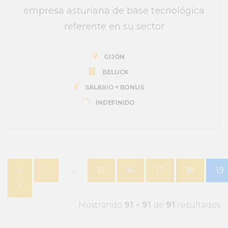
empresa asturiana de base tecnológica
referente en su sector
GIJÓN
BELUCK
SALARIO + BONUS
INDEFINIDO
«
‹
…
15
16
17
18
19
«
Mostrando
91 - 91
de
91
resultados