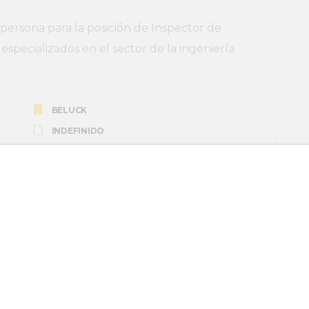
rsona para la posición de Inspector de
specializados en el sector de la ingeniería
BELUCK
INDEFINIDO
iva Metálica
rsona para la posición de Ingeniero/a
empresa de Gijón, especializados en el