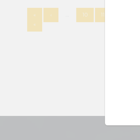
«
‹
…
10
11
12
1
«