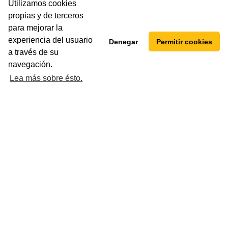
Utilizamos cookies
INDEFINIDO
propias y de terceros
para mejorar la
experiencia del usuario
Denegar
Permitir cookies
a través de su
navegación.
Lea más sobre ésto.
rsona para la posición de Desarrollador
e Gijón.
BELUCK
INDEFINIDO
Mostrando
66 - 70
de
84
resultados