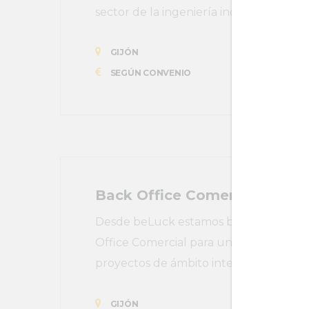
sector de la ingeniería industrial.
GIJÓN
SEGÚN CONVENIO
Back Office Comercial
Desde beLuck estamos buscando una p
Office Comercial para una empresa del 
proyectos de ámbito internacional.
GIJÓN