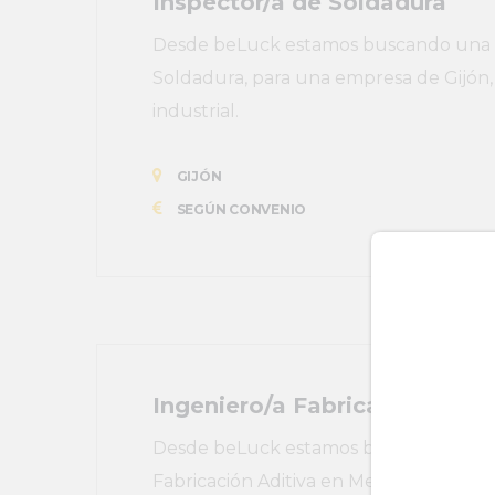
Inspector/a de Soldadura
Desde beLuck estamos buscando una pe
Soldadura, para una empresa de Gijón, e
industrial.
GIJÓN
SEGÚN CONVENIO
Ingeniero/a Fabricación Adit
Desde beLuck estamos buscando una pe
Fabricación Aditiva en Metal, para una 