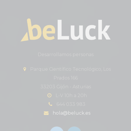
Desarrollamos personas
Parque Científico Tecnológico, Los
Prados 166
33203 Gijón - Asturias
L-V 10h a 20h
644 033 983
hola@beluck.es